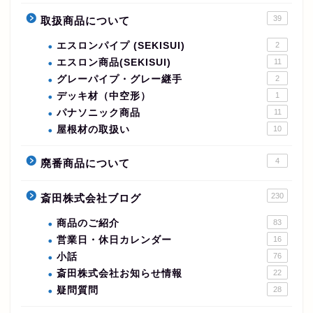
39
取扱商品について
エスロンパイプ (SEKISUI)
2
エスロン商品(SEKISUI)
11
グレーパイプ・グレー継手
2
デッキ材（中空形）
1
パナソニック商品
11
屋根材の取扱い
10
4
廃番商品について
230
斎田株式会社ブログ
商品のご紹介
83
営業日・休日カレンダー
16
小話
76
斎田株式会社お知らせ情報
22
疑問質問
28