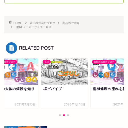
HOME
斎田株式会社ブログ
商品のご紹介
雨樋 メーカーサイズ一覧 3
RELATED POST
株式会社ブログ
小話
斎田株式会社ブログ
事の大体の値段を知り
塩ビパイプ
雨樋修理の流れを教
い。
2021年1月13日
2020年1月15日
2021年4