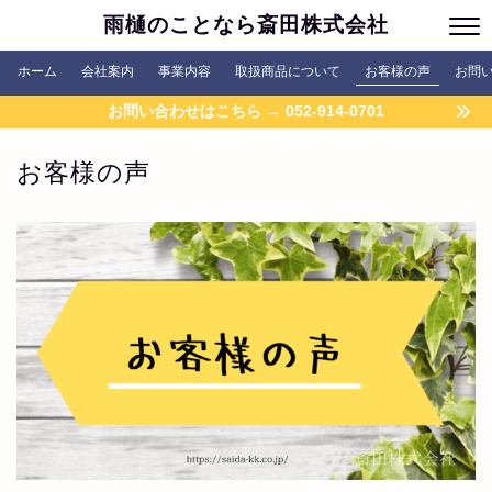
雨樋のことなら斎田株式会社
ホーム
会社案内
事業内容
取扱商品について
お客様の声
お問
お問い合わせはこちら → 052-914-0701
お客様の声