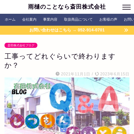
雨樋のことなら斎田株式会社
ホーム
会社案内
事業内容
取扱商品について
お客様の声
お問
お問い合わせはこちら → 052-914-0701
斎田株式会社ブログ
工事ってどれぐらいで終わります
か？
2021年11月1日
/
2023年6月15日