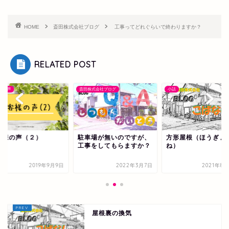
HOME
斎田株式会社ブログ
工事ってどれぐらいで終わりますか？
RELATED POST
様の声
斎田株式会社ブログ
小話
客様の声（２）
駐車場が無いのですが、
方形屋根（ほうぎょ
工事をしてもらますか？
ね）
2019年9月9日
2022年3月7日
2021年8
屋根裏の換気