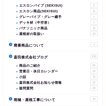
エスロンパイプ (SEKISUI)
2
エスロン商品(SEKISUI)
11
グレーパイプ・グレー継手
2
デッキ材（中空形）
1
パナソニック商品
11
屋根材の取扱い
10
4
廃番商品について
230
斎田株式会社ブログ
商品のご紹介
83
営業日・休日カレンダー
16
小話
76
斎田株式会社お知らせ情報
22
疑問質問
28
10
雨樋・屋根工事について