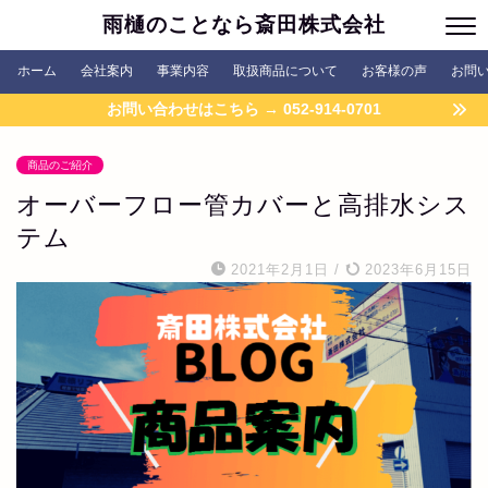
雨樋のことなら斎田株式会社
ホーム
会社案内
事業内容
取扱商品について
お客様の声
お問
お問い合わせはこちら → 052-914-0701
商品のご紹介
オーバーフロー管カバーと高排水シス
テム
2021年2月1日
/
2023年6月15日