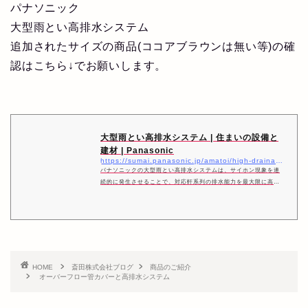
パナソニック
大型雨とい高排水システム
追加されたサイズの商品(ココアブラウンは無い等)の確
認はこちら↓でお願いします。
大型雨とい高排水システム | 住まいの設備と
建材 | Panasonic
https://sumai.panasonic.jp/amatoi/high-drainage/
パナソニックの大型雨とい高排水システムは、サイホン現象を連
続的に発生させることで、対応軒系列の排水能力を最大限に高め
ることができます。
HOME
斎田株式会社ブログ
商品のご紹介
オーバーフロー管カバーと高排水システム