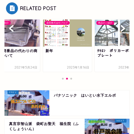
RELATED POST
のご紹介
斎田株式会社ブログ
商品のご紹介
樋 廃番品の代わりの商
新年
ﾀｷﾛﾝ ポリカーボネ
について
プレート
2021年5月24日
2023年1月16日
2023年5
パナソニック はいとい水下エルボ
真言宗智山派 袋町お聖天 福生院（ふ
くしょういん）