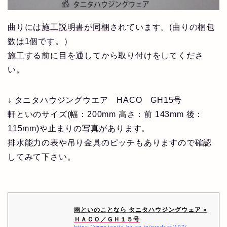
曲りには
施工説明書が同梱
されています。(曲りの梱包
数は1個です。）
施工する前に目を通してから取り付けをしてくださ
い。
↓ タニタハウジングウエア HACO GH15号
軒といのサイズ(幅：200mm 高さ：前 143mm 後：
115mm)や止まりの写真があります。
排水能力の表や吊り金具のピッチもありますので確認
してみて下さい。
雨といのことなら タニタハウジングウェア »
ＨＡＣＯ／ＧＨ１５号
https://www.tanita-hw.co.jp/product/107/