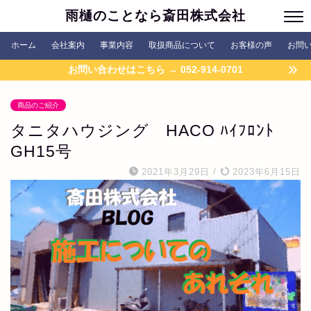
雨樋のことなら斎田株式会社
ホーム
会社案内
事業内容
取扱商品について
お客様の声
お問
お問い合わせはこちら → 052-914-0701
商品のご紹介
タニタハウジング HACO ﾊｲﾌﾛﾝﾄ
GH15号
2021年3月29日
/
2023年6月15日