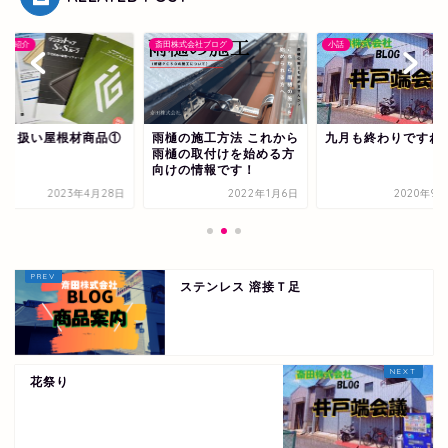
のご紹介
斎田株式会社ブログ
小話
取り扱い屋根材商品①
雨樋の施工方法 これから
九月も終わりですね
雨樋の取付けを始める方
向けの情報です！
2023年4月28日
2022年1月6日
2020年9月
ステンレス 溶接Ｔ足
花祭り