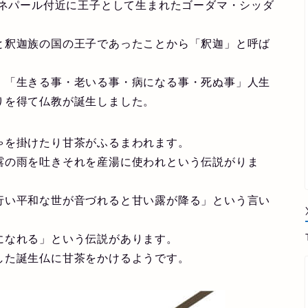
のネパール付近に王子として生まれたゴーダマ・シッダ
と釈迦族の国の王子であったことから「釈迦」と呼ば
、「生きる事・老いる事・病になる事・死ぬ事」人生
りを得て仏教が誕生しました。
ゃを掛けたり甘茶がふるまわれます。
露の雨を吐きそれを産湯に使われという伝説がりま
行い平和な世が音づれると甘い露が降る」という言い
になれる」という伝説があります。
した誕生仏に甘茶をかけるようです。