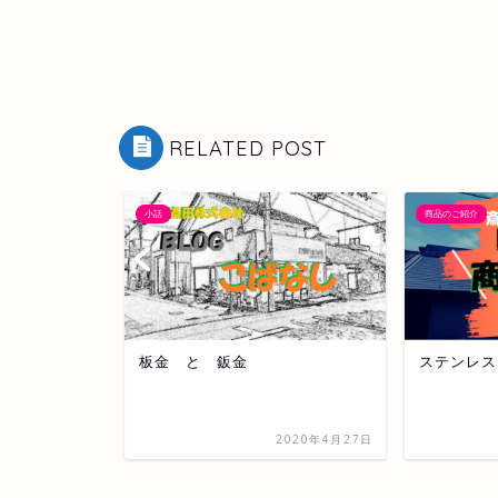
RELATED POST
小話
商品のご紹介
とい水下エ
板金 と 鈑金
ステンレス
2021年1月25日
2020年4月27日