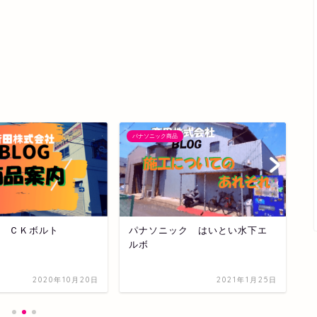
パナソニック商品
小
 ＣＫボルト
パナソニック はいとい水下エ
板
ルボ
2020年10月20日
2021年1月25日