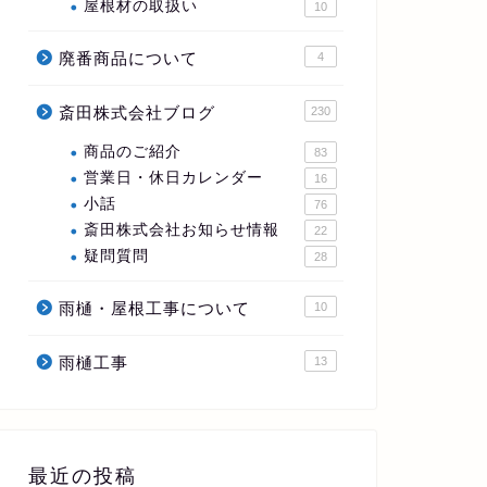
屋根材の取扱い
10
廃番商品について
4
斎田株式会社ブログ
230
商品のご紹介
83
営業日・休日カレンダー
16
小話
76
斎田株式会社お知らせ情報
22
疑問質問
28
雨樋・屋根工事について
10
雨樋工事
13
最近の投稿