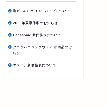
塩ビ SU75/SU100 パイプについて
2026年夏季休暇のお知らせ
Panasonic 新価格表について
話
商品のご紹介
タニタハウジングウェア 新商品のご
紹介！
エスロン新価格表について
金 と 鈑金
ステンレス ＣＫボルト
2020年4月27日
2020年10月20