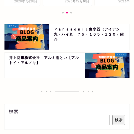
2020年7月28日
2025年12月10日
2023年4
Ｐａｎａｓｏｎｉｃ集水器（アイアン
丸・ハイ丸 ７５・１０５・１２０）紹
介
井上商事株式会社 アルミ雨とい【アル
トイ・アルノキ】
検索
検索