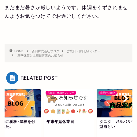
まだまだ暑さが厳しいようです。体調をくずされませ
んようお気をつけてでお過ごしください。
HOME
斎田株式会社ブログ
営業日・休日カレンダー
夏季休業と土曜日営業のお知らせ
RELATED POST
営業日・休日カレンダー
商品のご紹介
務所に看板･屋根を付
年末年始休業日
タニタ ガルバリウ
ました。
型雨とい