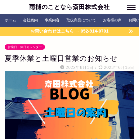
雨樋のことなら斎田株式会社
ホーム
会社案内
事業内容
取扱商品について
お客様の声
お問
お問い合わせはこちら → 052-914-0701
営業日・休日カレンダー
夏季休業と土曜日営業のお知らせ
2022年8月1日
/
2023年6月15日