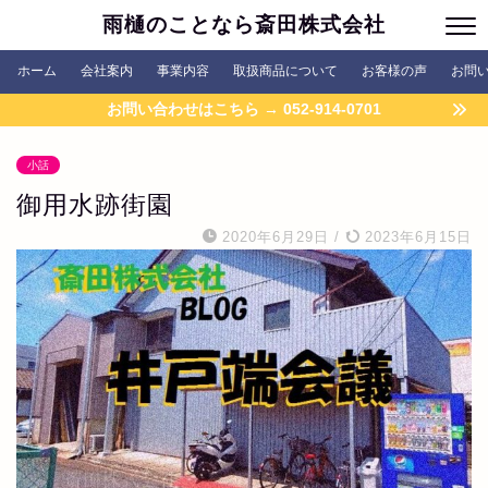
雨樋のことなら斎田株式会社
ホーム
会社案内
事業内容
取扱商品について
お客様の声
お問
お問い合わせはこちら → 052-914-0701
小話
御用水跡街園
2020年6月29日
/
2023年6月15日