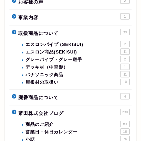
2
お客様の声
1
事業内容
39
取扱商品について
エスロンパイプ (SEKISUI)
2
エスロン商品(SEKISUI)
11
グレーパイプ・グレー継手
2
デッキ材（中空形）
1
パナソニック商品
11
屋根材の取扱い
10
4
廃番商品について
230
斎田株式会社ブログ
商品のご紹介
83
営業日・休日カレンダー
16
小話
76