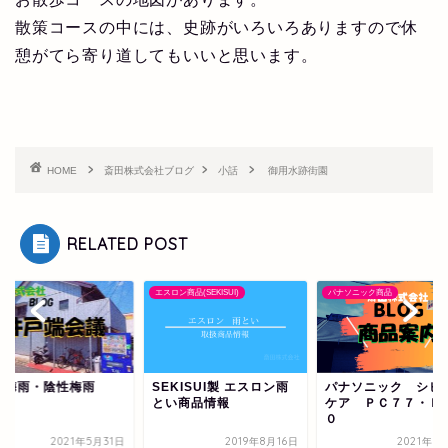
散策コースの中には、史跡がいろいろありますので休
憩がてら寄り道してもいいと思います。
HOME
斎田株式会社ブログ
小話
御用水跡街園
RELATED POST
エスロン商品(SEKISUI)
パナソニック商品
性梅雨・陰性梅雨
SEKISUI製 エスロン雨
パナソニック シビ
とい商品情報
ケア ＰＣ７７・Ｐ
０
2021年5月31日
2019年8月16日
2021年8