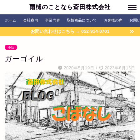
雨樋のことなら斎田株式会社
ホーム
会社案内
事業内容
取扱商品について
お客様の声
お問
お問い合わせはこちら → 052-914-0701
小話
ガーゴイル
2020年5月19日
/
2023年6月15日