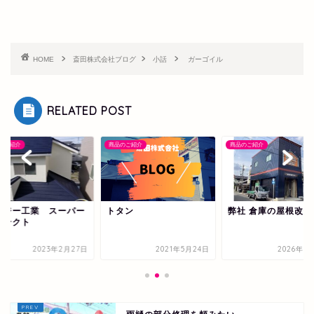
HOME
斎田株式会社ブログ
小話
ガーゴイル
RELATED POST
のご紹介
商品のご紹介
商品のご紹介
イジー工業 スーパー
トタン
弊社 倉庫の屋根改修
ルテクト
2023年2月27日
2021年5月24日
2026年5