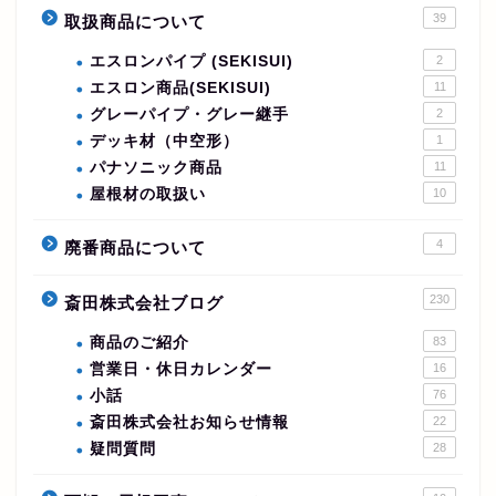
39
取扱商品について
エスロンパイプ (SEKISUI)
2
エスロン商品(SEKISUI)
11
グレーパイプ・グレー継手
2
デッキ材（中空形）
1
パナソニック商品
11
屋根材の取扱い
10
4
廃番商品について
230
斎田株式会社ブログ
商品のご紹介
83
営業日・休日カレンダー
16
小話
76
斎田株式会社お知らせ情報
22
疑問質問
28