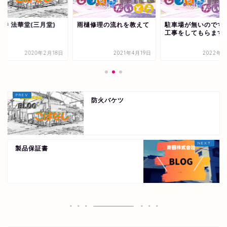
大寺 法華堂(三月堂)
雨樋修理の流れを教えて
駐車場が無いのです
工事をしてもらます
2020年2月18日
2021年4月19日
2022年3
防火バケツ
製品保証書