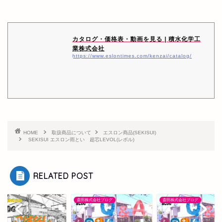
カタログ・価格表・動画を見る | 積水化学工
業株式会社
https://www.eslontimes.com/kenzai/catalog/
HOME
取扱商品について
エスロン商品(SEKISUI)
SEKISUI エスロン雨とい 超芯LEVOL(レボル)
RELATED POST
斎田株式会社ブログ
斎田株式会社ブログ