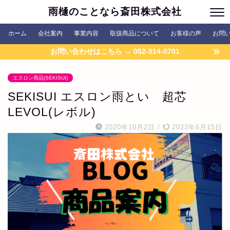
雨樋のことなら斎田株式会社
ホーム
会社案内
事業内容
取扱商品について
お客様の声
お問
お問い合わせはこちら → 052-914-0701
エスロン商品(SEKISUI)
SEKISUI エスロン雨とい 超芯
LEVOL(レボル)
2020年10月2日
/
2023年6月15日