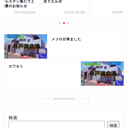
 ビルステン角たてと
水下エルボ
 廃番のお知らせ
2021年6月28日
2021年1月25日
2020年12
メジロが来ました
カワセミ
検索
検索