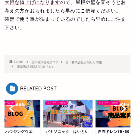
大幅な値上げになります
ので、屋根や壁を直そうとお
考えの方がおられましたら早めにご依頼ください。
確定で使う事が決まっているのでしたら早めにご注文
下さい。
HOME
斎田株式会社ブログ
斎田株式会社お知らせ情報
鋼鈑製品 値上げがあります。
RELATED POST
商品について
パナソニック商品
パナソニック商品
ニタハウジングウエ
パナソニック はいとい
自在ドレン75×60