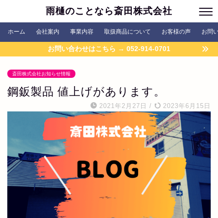
雨樋のことなら斎田株式会社
ホーム
会社案内
事業内容
取扱商品について
お客様の声
お問
お問い合わせはこちら → 052-914-0701
斎田株式会社お知らせ情報
鋼鈑製品 値上げがあります。
2021年2月27日
/
2023年6月15日